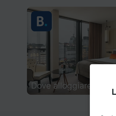
Dove alloggiare
L