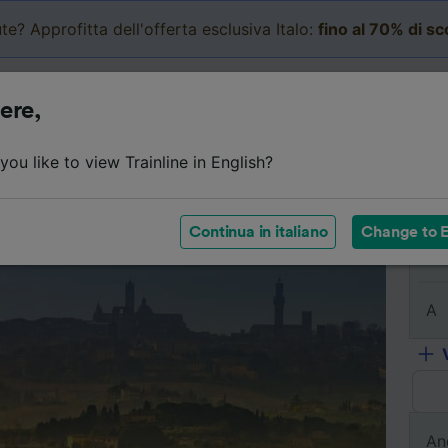
te? Approfitta dell'offerta esclusiva Italo:
fino al 70% di s
Business
Carrello
Le mi
ere,
l viaggio
Orari
Classi
Servizi a bordo
Biglietti e
ou like to view Trainline in English?
Continua in italiano
Change to E
Da
A
An