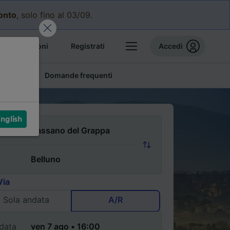
conto
, solo fino al 03/09.
e prenotazioni
Registrati
Accedi
conomici
Domande frequenti
nglish
Via
Sola andata
A/R
data