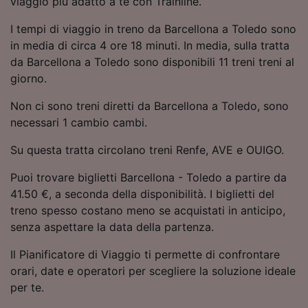
viaggio più adatto a te con Trainline.
Utilizzare dati di geolocalizzazione precisi.
Scansione attiva delle caratteristiche del
I tempi di viaggio in treno da Barcellona a Toledo sono
dispositivo ai fini dell’identificazione.
in media di circa 4 ore 18 minuti. In media, sulla tratta
Archiviare informazioni su dispositivo e/o
da Barcellona a Toledo sono disponibili 11 treni treni al
accedervi. Pubblicità e contenuti
giorno.
personalizzati, misurazione delle prestazioni
dei contenuti e degli annunci, ricerche sul
Non ci sono treni diretti da Barcellona a Toledo, sono
pubblico, sviluppo di servizi.
necessari 1 cambio cambi.
Elenco dei partner (fornitori)
Su questa tratta circolano treni Renfe, AVE e OUIGO.
Puoi trovare biglietti Barcellona - Toledo a partire da
41.50 €, a seconda della disponibilità. I biglietti del
treno spesso costano meno se acquistati in anticipo,
senza aspettare la data della partenza.
Il Pianificatore di Viaggio ti permette di confrontare
orari, date e operatori per scegliere la soluzione ideale
per te.