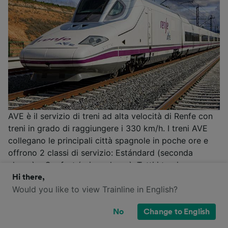
AVE è il servizio di treni ad alta velocità di Renfe con
treni in grado di raggiungere i 330 km/h. I treni AVE
collegano le principali città spagnole in poche ore e
offrono 2 classi di servizio: Estándard (seconda
classe) e Confort (prima classe). Tutti i treni
dispongono di aria condizionata, prese elettriche,
Hi there,
Would you like to view Trainline in English?
connessione Wi-Fi gratuita e carrozza ristorante. Tre
sono i biglietti disponibili per viaggiare con AVE:
No
Change to English
Básico (piu' economico ma non offre la prenotazione
del posto cambi/cancellazioni), Elige (offre