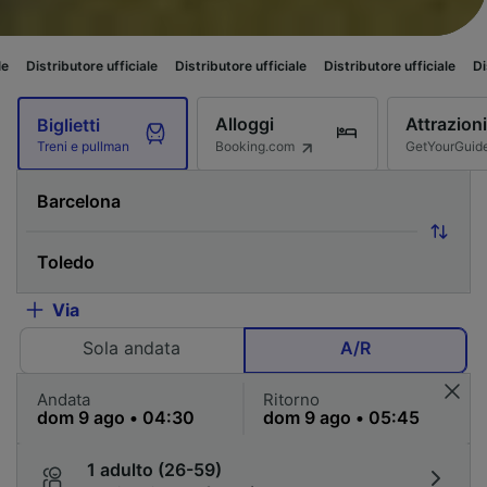
e ufficiale
Distributore ufficiale
Distributore ufficiale
Distributore uffi
Alloggi
Attrazioni
Biglietti
Booking.com
GetYourGuid
Treni e pullman
Via
Sola andata
A/R
Andata
Ritorno
1 adulto (26-59)