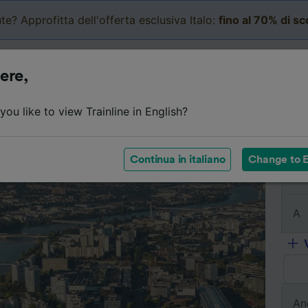
te? Approfitta dell'offerta esclusiva Italo:
fino al 70% di s
Business
Carrello
Le mi
ere,
l viaggio
Orari
Classi
Servizi a bordo
Biglietti e
ou like to view Trainline in English?
Continua in italiano
Change to E
Da
A
An