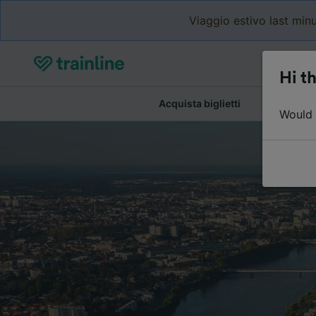
Viaggio estivo last minu
Hi th
Acquista biglietti
Dettagli de
Would y