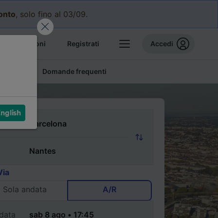
conto
, solo fino al 03/09.
e prenotazioni
Registrati
Accedi
conomici
Domande frequenti
nglish
Via
Sola andata
A/R
data