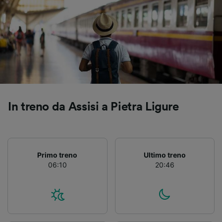
Utilizzare dati di geolocalizzazione precisi.
Scansione attiva delle caratteristiche del
dispositivo ai fini dell’identificazione.
Archiviare informazioni su dispositivo e/o
accedervi. Pubblicità e contenuti
personalizzati, misurazione delle prestazioni
dei contenuti e degli annunci, ricerche sul
pubblico, sviluppo di servizi.
Elenco dei partner (fornitori)
In treno da Assisi a Pietra Ligure
Primo treno
Ultimo treno
06:10
20:46