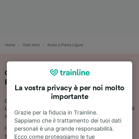
Home
Orari treni
Assisi a Pietra Ligure
Guida al viaggio in treno da Assisi a
Pietra Ligure
La vostra privacy è per noi molto
importante
Cerchi informazioni su come arrivare in treno a Pietra
Ligure da Assisi? Scopri orari, cambi e prezzi, e trova il
Grazie per la fiducia in Trainline.
viaggio più adatto a te con Trainline.
Sappiamo che il trattamento dei tuoi dati
I tempi di viaggio in treno da Assisi a Pietra Ligure
personali è una grande responsabilità.
sono in media di circa 9 ore 48 minuti. In media, sulla
Ecco come proteggiamo le tue