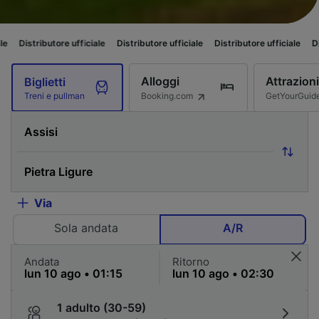
tore ufficiale
Distributore ufficiale
Distributore ufficiale
Distributore uf
Alloggi
Attrazioni
Biglietti
Booking.com
GetYourGuid
Treni e pullman
Via
Sola andata
A/R
Andata
Ritorno
1 adulto (30-59)