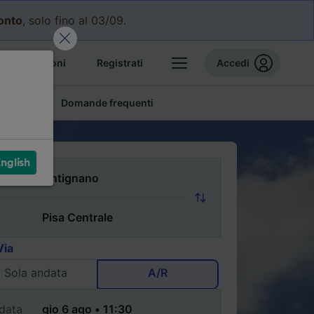
conto
, solo fino al 03/09.
e prenotazioni
Registrati
Accedi
conomici
Domande frequenti
nglish
Via
Sola andata
A/R
data