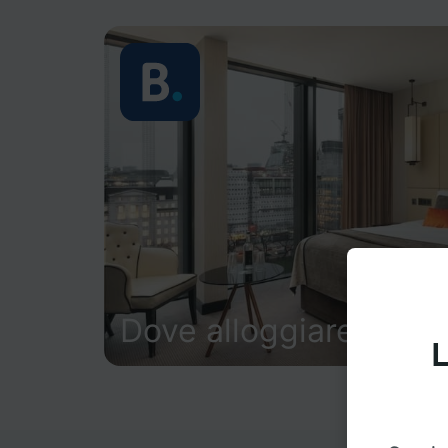
Dove alloggiare
L