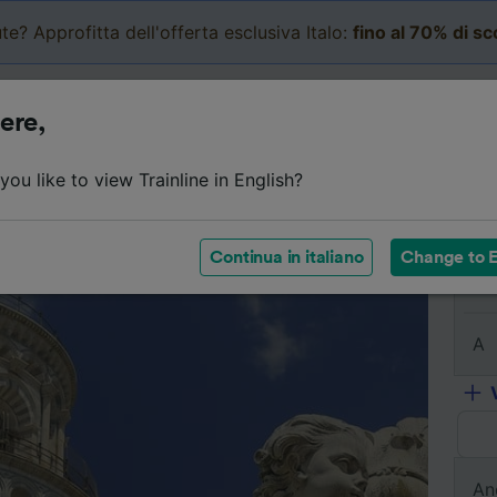
te? Approfitta dell'offerta esclusiva Italo:
fino al 70% di s
Business
Carrello
Le mi
ere,
l viaggio
Orari
Classi
Servizi a bordo
Biglietti e
ou like to view Trainline in English?
Continua in italiano
Change to E
Da
A
An