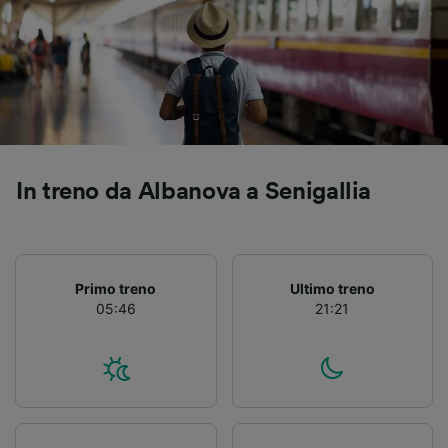
Utilizzare dati di geolocalizzazione precisi.
Scansione attiva delle caratteristiche del
dispositivo ai fini dell’identificazione.
Archiviare informazioni su dispositivo e/o
accedervi. Pubblicità e contenuti
personalizzati, misurazione delle prestazioni
dei contenuti e degli annunci, ricerche sul
pubblico, sviluppo di servizi.
In treno da Albanova a Senigallia
Elenco dei partner (fornitori)
Primo treno
Ultimo treno
05:46
21:21