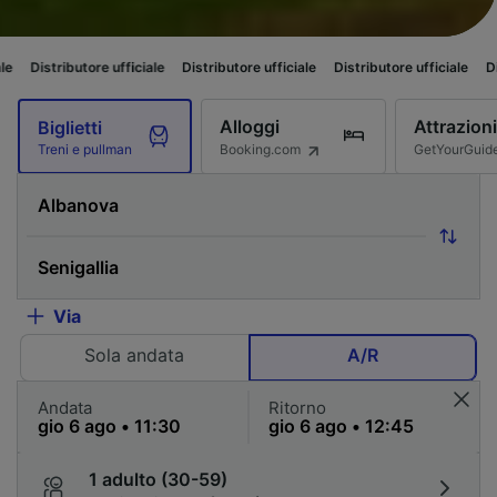
tore ufficiale
Distributore ufficiale
Distributore ufficiale
Distributore uf
Alloggi
Attrazioni
Biglietti
Booking.com
GetYourGuid
Treni e pullman
Via
Sola andata
A/R
Andata
Ritorno
1 adulto (30-59)