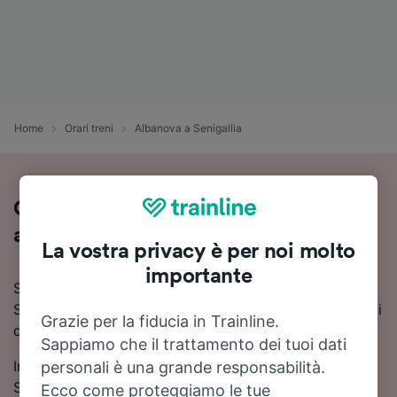
Home
Orari treni
Albanova a Senigallia
Come viaggiare in treno da Albanova
a Senigallia
La vostra privacy è per noi molto
importante
Stai pianificando un viaggio in treno da Albanova a
Senigallia? Consulta orari aggiornati, prezzi e soluzioni
Grazie per la fiducia in Trainline.
di viaggio in un unico posto.
Sappiamo che il trattamento dei tuoi dati
In media, per viaggiare in treno da Albanova a
personali è una grande responsabilità.
Senigallia ci metti circa 9 ore 35 minuti. La tratta
Ecco come proteggiamo le tue