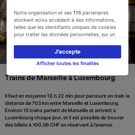
Notre organisation et ses
115
partenaires
stockent et/ou accèdent à des informations,
telles que les identifiants uniques de cookies
pour traiter les données personnelles, sur un
appareil. Vous pouvez accepter ou gérer vos
préférences, notamment en exerçant votre
J'accepte
droit d’opposition à l’intérêt légitime, en
cliquant ci-dessous ou à tout moment sur la
Afficher toutes les finalités
page de la politique de confidentialité. Ces
Trains de Marseille à Luxembourg
préférences seront signalées à nos partenaires
et n’affecteront pas les données de navigation.
Vos données ne seront pas utilisées à des fins
Il faut en moyenne 10 h 22 min pour parcourir en train la
de traçage si vous nous avez demandé de ne
distance de 703 km entre Marseille et Luxembourg.
pas vous tracer.
Environ 15 trains partent de Marseille et arrivent à
Luxembourg chaque jour, et il est possible de trouver
Nos équipes ainsi que nos partenaires
des billets à 100.06 CHF en réservant à l’avance.
externes, traitent des données selon les
finalités suivantes :