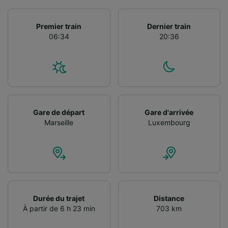
Utiliser des données de géolocalisation
précises. Analyser activement les
Premier train
Dernier train
caractéristiques de l’appareil pour
06:34
20:36
l’identification. Stocker et/ou accéder à des
informations sur un appareil. Publicités et
contenu personnalisés, mesure de
performance des publicités et du contenu,
études d’audience et développement de
services.
Liste de nos partenaires (fournisseurs)
Gare de départ
Gare d'arrivée
Marseille
Luxembourg
Durée du trajet
Distance
À partir de 6 h 23 min
703 km