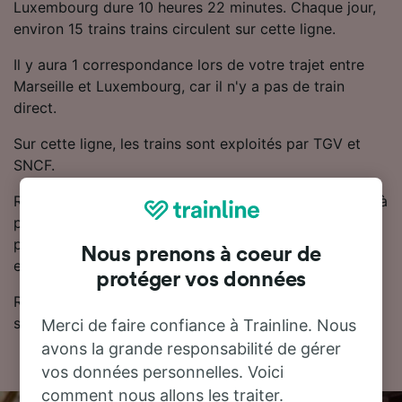
Luxembourg dure 10 heures 22 minutes. Chaque jour,
environ 15 trains trains circulent sur cette ligne.
Il y aura 1 correspondance lors de votre trajet entre
Marseille et Luxembourg, car il n'y a pas de train
direct.
Sur cette ligne, les trains sont exploités par TGV et
SNCF.
Réservez votre billet de train Marseille - Luxembourg à
partir de 100.06 CHF. En réservant à l'avance, vous
pouvez faire des économies sur le prix des billets
Nous prenons à coeur de
entre Marseille et Luxembourg.
protéger vos données
Retrouvez les horaires et les billets de train pas chers
sur notre planificateur de voyage.
Merci de faire confiance à Trainline. Nous
avons la grande responsabilité de gérer
vos données personnelles. Voici
comment nous allons les traiter.