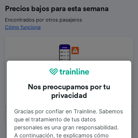
Precios bajos para esta semana
Encontrados por otros pasajeros
Cómo funciona
Precios no disponibles
Para ver precios bajos, busca de nuevo.
Nos preocupamos por tu
Buscar de nuevo
privacidad
Gracias por confiar en Trainline. Sabemos
Todos los resultados
que el tratamiento de tus datos
personales es una gran responsabilidad.
A continuación, te explicamos cómo