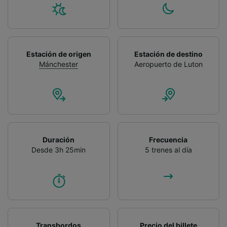
precisa. Analizar activamente las
características del dispositivo para su
identificación. Almacenar la información en un
dispositivo y/o acceder a ella. Publicidad y
contenido personalizados, medición de
Estación de origen
Estación de destino
publicidad y contenido, investigación de
Mánchester
Aeropuerto de Luton
audiencia y desarrollo de servicios.
Lista de asociados (proveedores)
Duración
Frecuencia
Desde 3h 25min
5 trenes al día
Transbordos
Precio del billete