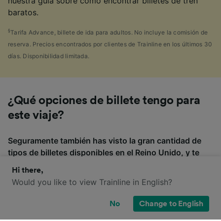
nuestra guía sobre cómo encontrar billetes de tren
baratos.
§
Tarifa Advance, billete de ida para adultos. No incluye la comisión de
reserva. Precios encontrados por clientes de Trainline en los últimos 30
días. Disponibilidad limitada.
¿Qué opciones de billete tengo para
este viaje?
Seguramente también has visto la gran cantidad de
tipos de billetes disponibles en el Reino Unido, y te
has preguntado: "¡¿por qué hay tantos?!" Para
Hi there,
ayudarte, hemos creado una guía muy práctica con
Would you like to view Trainline in English?
los principales tipos de billetes.
No
Change to English