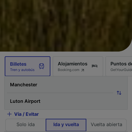
Alojamientos
Puntos de
Billetes
Booking.com
GetYourGuid
Tren y autobús
Vía / Evitar
Solo ida
Ida y vuelta
Vuelta abierta