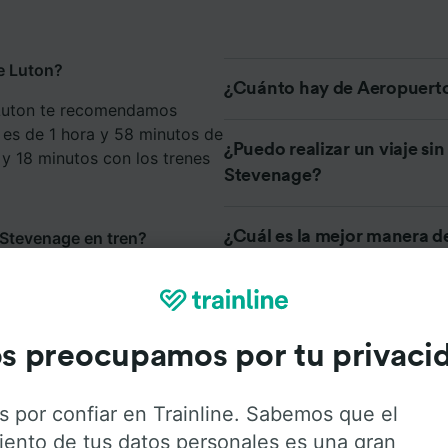
e Luton?
¿Cuánto hay de Aeropuerto
 Luton te recomendamos
o es de 1 hora y 58 minutos de
¿Puedo realizar un viaje si
 y 18 minutos con los trenes
Stevenage?
¿Cuál es la mejor manera d
Stevenage en tren?
de Luton?
nutos en viajar de
ue puedes llegar en 1 hora y
¿Cuándo sale el primer de
nuestro
Planificador de viajes
s preocupamos por tu privaci
¿A qué hora sale el último 
Luton a Stevenage?
Stevenage?
s por confiar en Trainline. Sabemos que el
iento de tus datos personales es una gran
recorrer la Stevenage que