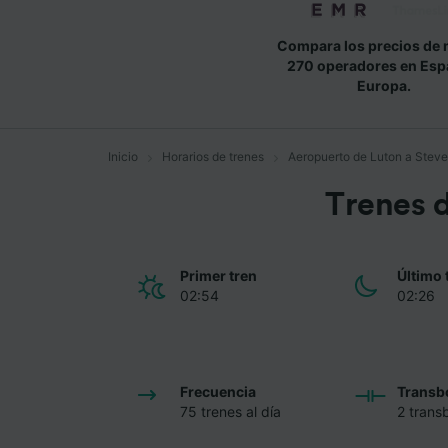
Compara los precios de 
270 operadores en Esp
Europa.
Inicio
Horarios de trenes
Aeropuerto de Luton a Stev
Trenes 
Primer tren
Último 
02:54
02:26
Frecuencia
Transb
75 trenes al día
2 trans