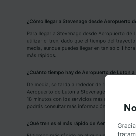
¿Cómo llegar a Stevenage desde Aeropuerto d
Para llegar a Stevenage desde Aeropuerto de
utilizar el tren, dado que el tiempo del trayect
media, aunque puedes llegar en tan solo 1 hora
más rápidos.
¿Cuánto tiempo hay de Aeropuerto de Luton a 
De media, se tarda alrededor de 1 hora y 58 mi
Aeropuerto de Luton a Stevenage en tren, aunq
18 minutos con los servicios más rápidos. En 
podrás consultar más información.
No
¿Qué tren es el más rápido de Aeropuerto de 
Gracia
tratam
El tiempo más rápido en el que un tren puede 