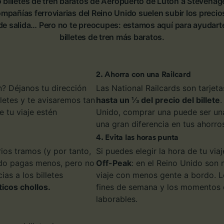
billetes de tren baratos de Aeropuerto de Luton a Stevenage
e asociados (proveedores)
pañías ferroviarias del Reino Unido suelen subir los preci
 de salida… Pero no te preocupes: estamos aquí para ayudarte
billetes de tren más baratos.
2
.
Ahorra con una Railcard
n? Déjanos tu dirección
Las National Railcards son tarjet
lletes y te avisaremos tan
hasta un ⅓ del precio del billete
.
 tu viaje estén
Unido, comprar una puede ser una
una gran diferencia en tus ahorro
4
.
Evita las horas punta
rios tramos (y por tanto,
Si puedes elegir la hora de tu via
nudo pagas menos, pero no
Off-Peak
: en el Reino Unido son 
as a los billetes
viaje con menos gente a bordo. Lo
icos chollos.
fines de semana y los momentos d
laborables.