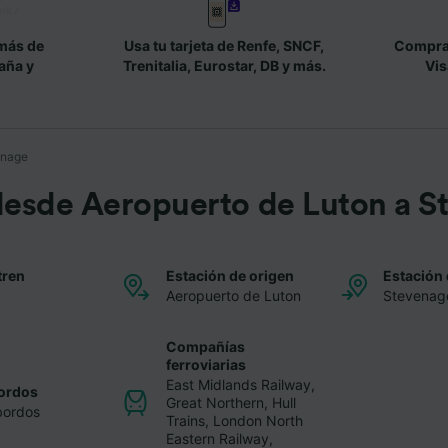
más de
Usa tu tarjeta de Renfe, SNCF,
Compra 
aña y
Trenitalia, Eurostar, DB y más.
Vis
enage
desde Aeropuerto de Luton a S
tren
Estación de origen
Estación 
Aeropuerto de Luton
Stevenag
Compañías
ferroviarias
East Midlands Railway
,
ordos
Great Northern
,
Hull
bordos
Trains
,
London North
Eastern Railway
,