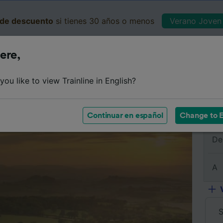
de descuento
si tienes 30 años o menos
Verano Joven 
ere,
Business
Cesta
Mis 
ou like to view Trainline in English?
Resumen del viaje
Horarios
Preguntas frecuentes
Bi
Continuar en español
Change to E
De
A
S