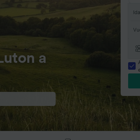
Id
Vu
Luton a