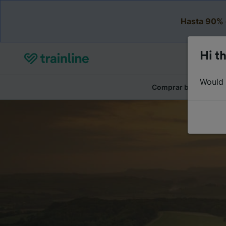
Hasta 90% 
Hi th
Would y
Comprar billetes