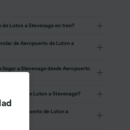
 de Luton a Stevenage en tren?
n volar de Aeropuerto de Luton a
e llegar a Stevenage desde Aeropuerto
 Aeropuerto de Luton a Stevenage?
dad
tren de Aeropuerto de Luton a