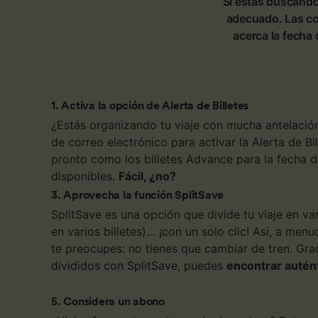
Si estás buscando 
Lista d
adecuado. Las com
acerca la fecha
1
.
Activa la opción de Alerta de Billetes
¿Estás organizando tu viaje con mucha antelació
de correo electrónico para activar la Alerta de Bi
pronto como los billetes Advance para la fecha de
disponibles.
Fácil, ¿no?
3
.
Aprovecha la función SplitSave
SplitSave es una opción que divide tu viaje en va
en varios billetes)… ¡con un solo clic! Así, a me
te preocupes: no tienes que cambiar de tren. Graci
divididos con SplitSave, puedes
encontrar autént
5
.
Considera un abono