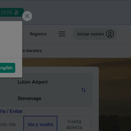
2026 🏖️
reservas
Registro
Iniciar sesión
lletes de tren baratos
nglish
Vía / Evitar
Vuelta
olo ida
Ida y vuelta
abierta