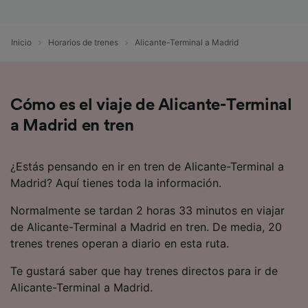
precisa. Analizar activamente las
características del dispositivo para su
identificación. Almacenar la información en un
Inicio
Horarios de trenes
Alicante-Terminal a Madrid
dispositivo y/o acceder a ella. Publicidad y
contenido personalizados, medición de
publicidad y contenido, investigación de
audiencia y desarrollo de servicios.
Cómo es el viaje de Alicante-Terminal
Lista de asociados (proveedores)
a Madrid en tren
¿Estás pensando en ir en tren de Alicante-Terminal a
Madrid? Aquí tienes toda la información.
Normalmente se tardan 2 horas 33 minutos en viajar
de Alicante-Terminal a Madrid en tren. De media, 20
trenes trenes operan a diario en esta ruta.
Te gustará saber que hay trenes directos para ir de
Alicante-Terminal a Madrid.