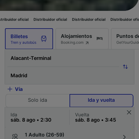
ial
Distribuidor oficial
Distribuidor oficial
Distribuidor oficial
Distribu
Alojamientos
Puntos de
Billetes
Booking.com
GetYourGuid
Tren y autobús
Vía
Solo ida
Ida y vuelta
Ida
Vuelta
1 Adulto (26-59)