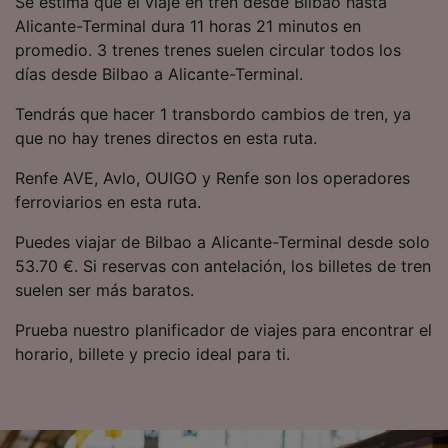
Se estima que el viaje en tren desde Bilbao hasta
precisa. Analizar activamente las
Alicante-Terminal dura 11 horas 21 minutos en
características del dispositivo para su
promedio. 3 trenes trenes suelen circular todos los
identificación. Almacenar la información en un
dispositivo y/o acceder a ella. Publicidad y
días desde Bilbao a Alicante-Terminal.
contenido personalizados, medición de
publicidad y contenido, investigación de
Tendrás que hacer 1 transbordo cambios de tren, ya
audiencia y desarrollo de servicios.
que no hay trenes directos en esta ruta.
Lista de asociados (proveedores)
Renfe AVE, Avlo, OUIGO y Renfe son los operadores
ferroviarios en esta ruta.
Puedes viajar de Bilbao a Alicante-Terminal desde solo
53.70 €. Si reservas con antelación, los billetes de tren
suelen ser más baratos.
Prueba nuestro planificador de viajes para encontrar el
horario, billete y precio ideal para ti.