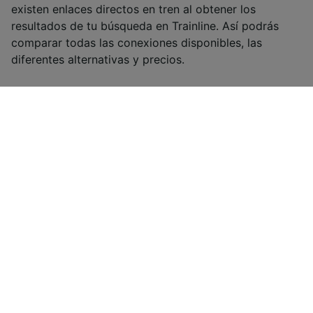
existen enlaces directos en tren al obtener los
resultados de tu búsqueda en Trainline. Así podrás
comparar todas las conexiones disponibles, las
diferentes alternativas y precios.
¿Buscas más ideas?
Trenes a Puigcerdá
Trenes desde Puigcerdá