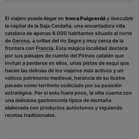
Tanto nosotros como nuestros asociados
tratamos los datos para proporcionar:
Utilizar datos de localización geográfica
El viajero puede llegar en
tren a Puigcerdá
y descubrir
precisa. Analizar activamente las
la capital de la Baja Cerdaña, una encantadora villa
características del dispositivo para su
catalana de apenas 8.000 habitantes situada al norte
identificación. Almacenar la información en un
de
Gerona
, a orillas del río Segre y muy cerca de la
dispositivo y/o acceder a ella. Publicidad y
frontera con
Francia
. Esta mágica localidad destaca
contenido personalizados, medición de
publicidad y contenido, investigación de
por sus paisajes de cuento del Pirineo catalán que
audiencia y desarrollo de servicios.
invitan a perderse en ellos, unas pistas de esquí que
hacen las delicias de los viajeros más activos y un
Lista de asociados (proveedores)
valioso patrimonio medieval, herencia de su ilustre
pasado como territorio codiciado por su posición
estratégica. Por si esto fuera poco, la villa cuenta con
una deliciosa gastronomía típica de montaña
elaborada con productos autóctonos y siguiendo
recetas tradicionales.