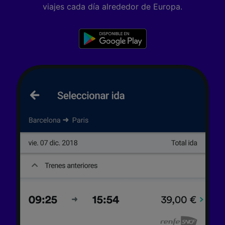
viajes cada día alrededor de Europa.
Lista de asociados (proveedores)