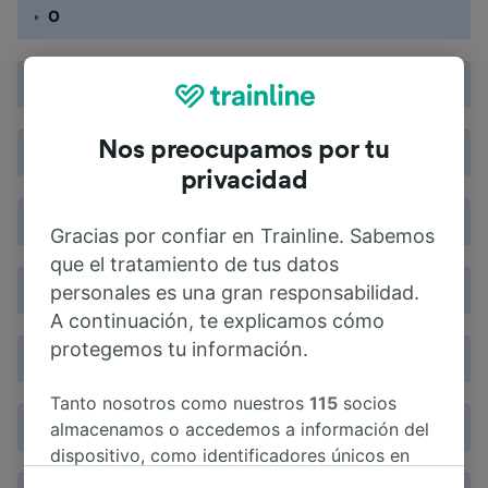
O
P
Nos preocupamos por tu
Q
privacidad
R
Gracias por confiar en Trainline. Sabemos
que el tratamiento de tus datos
S
personales es una gran responsabilidad.
A continuación, te explicamos cómo
protegemos tu información.
T
Tanto nosotros como nuestros
115
socios
U
almacenamos o accedemos a información del
dispositivo, como identificadores únicos en
las cookies para tratar datos personales.