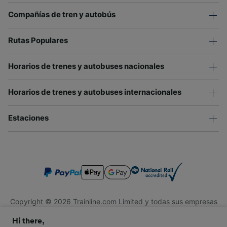
Compañías de tren y autobús
Rutas Populares
Horarios de trenes y autobuses nacionales
Horarios de trenes y autobuses internacionales
Estaciones
Copyright © 2026 Trainline.com Limited y todas sus empresas
afiliadas. Todos los derechos reservados.
Hi there,
Trainline.com Limited está registrada en Inglaterra y Gales.