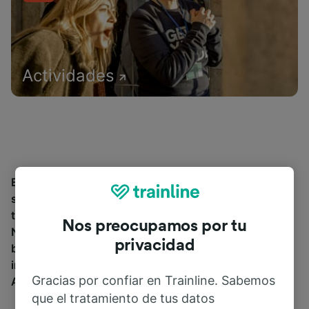
Actividades
Encuentra información sobre la estación y sus
servicios, comprueba los horarios de tren y reserva
tus billetes desde o hacia Albine Croisement
Nos preocupamos por tu
N112/D88. Trainline opera en 45 países y vende
privacidad
billetes de más de 270 compañías de tren y autobús
incluyendo
SNCF
. Descubre a dónde puedes ir desde
Gracias por confiar en Trainline. Sabemos
Albine Croisement N112/D88 con Trainline.
que el tratamiento de tus datos