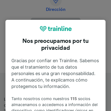
Dirección
43460
Spain
Nos preocupamos por tu
privacidad
Gracias por confiar en Trainline. Sabemos
que el tratamiento de tus datos
personales es una gran responsabilidad.
A continuación, te explicamos cómo
Estación de tren de Alcover
protegemos tu información.
Tanto nosotros como nuestros
115
socios
La estación de tren de Alcover se encuentra al este
almacenamos o accedemos a información del
del municipio del mismo nombre en la provincia de
dispositivo, como identificadores únicos en