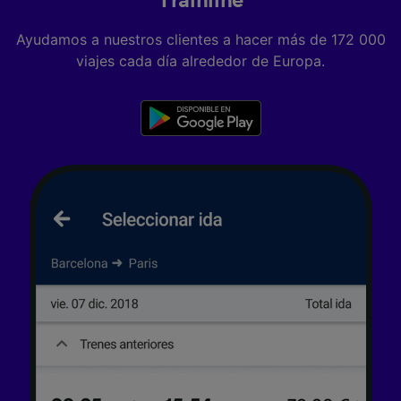
Trainline
audiencia y desarrollo de servicios.
Ayudamos a nuestros clientes a hacer más de 172 000
Lista de asociados (proveedores)
viajes cada día alrededor de Europa.