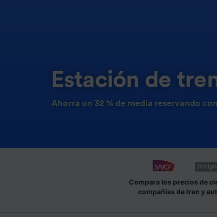
Estación de tr
Ahorra un 32 % de media reservando con
Compara los precios de ci
compañías de tren y au