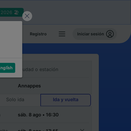
2026 🏖️
reservas
Registro
Iniciar sesión
nglish
Solo ida
Ida y vuelta
a