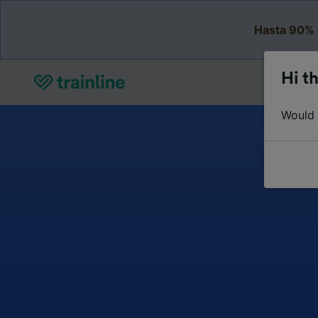
Hasta 90% 
Hi th
Would y