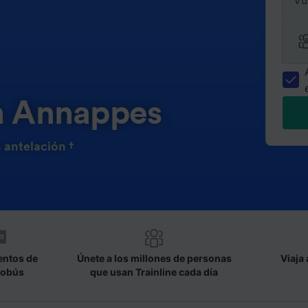
Vu
en Annappes
 antelación †
entos de
Únete a los millones de personas
Viaja 
tobús
que usan Trainline cada día