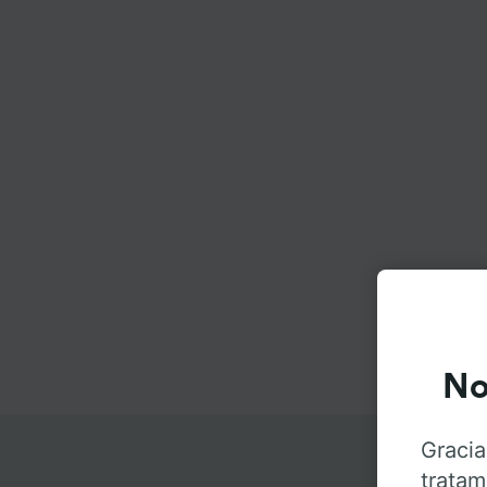
No
Gracia
tratam