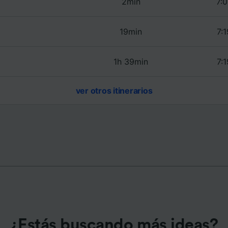
2min
7:0
e asociados (proveedores)
19min
7:1
1h 39min
7:1
ver otros itinerarios
¿Estás buscando más ideas?