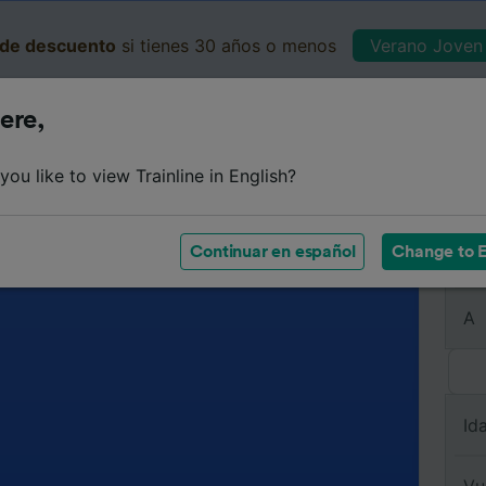
de descuento
si tienes 30 años o menos
Verano Joven 
ere,
Business
Cesta
Mis 
ou like to view Trainline in English?
Continuar en español
Change to E
De
A
Id