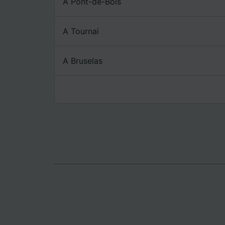
A Pont-de-Bois
Lista d
A Tournai
A Bruselas