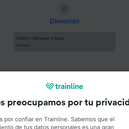
Dirección
59650 Villeneuve-d'Ascq
France
s preocupamos por tu privaci
s por confiar en Trainline. Sabemos que el
iento de tus datos personales es una gran