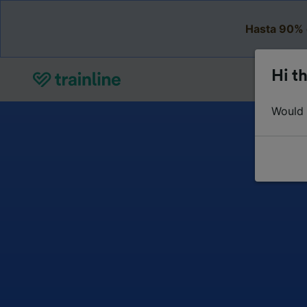
Hasta 90% 
Hi th
Would y