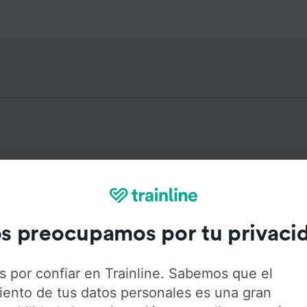
 populares desde Amsterdam M
s preocupamos por tu privaci
Duración
Primer
24min
0:1
s por confiar en Trainline. Sabemos que el
iento de tus datos personales es una gran