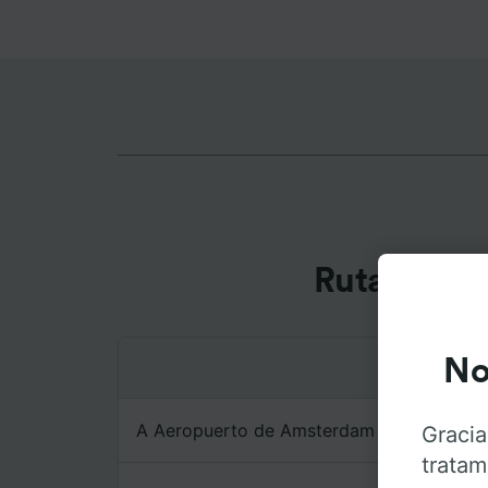
Rutas más
No
A Aeropuerto de Amsterdam Schiphol
Gracia
tratam