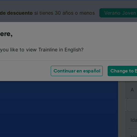
de descuento
si tienes 30 años o menos
Verano Joven 
ere,
Business
Cesta
Mis 
ou like to view Trainline in English?
Continuar en español
Change to E
De
A
Id