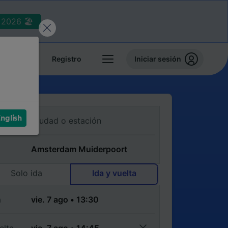
2026 🏖️
reservas
Registro
Iniciar sesión
nglish
Solo ida
Ida y vuelta
a