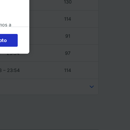
7 – 23:43
130
3 – 23:54
114
mos a
okies
4 – 23:54
91
pto
 en
 la
7 – 23:54
97
 a
os no se
3 – 23:54
114
ara ello.
ente las
tenido
 de