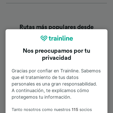
Rutas más populares desde
Aguilcourt—Variscourt
Nos preocupamos por tu
Duración
privacidad
A Laon
29min
Gracias por confiar en Trainline. Sabemos
que el tratamiento de tus datos
A Reims
17min
personales es una gran responsabilidad.
A continuación, te explicamos cómo
A Reims Ville
17min
protegemos tu información.
Tanto nosotros como nuestros
115
socios
A Arras
3h 10min