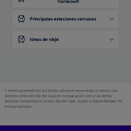
Variscourt
contenido personalizados, medición de
publicidad y contenido, investigación de
audiencia y desarrollo de servicios.
Principales estaciones cercanas
Lista de asociados (proveedores)
Ideas de viaje
† Ahorro promedio en las tarifas advance reservadas al menos una
semana antes del día del viaje en comparación con a las tarifas
Anytime compradas el mismo día del viaje. Sujeto a disponibilidad. No
incluye autobús.