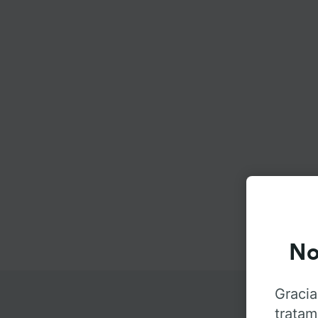
No
Gracia
tratam