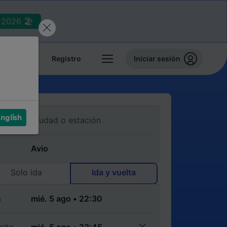
2026 🏖️
reservas
Registro
Iniciar sesión
nglish
Solo ida
Ida y vuelta
a