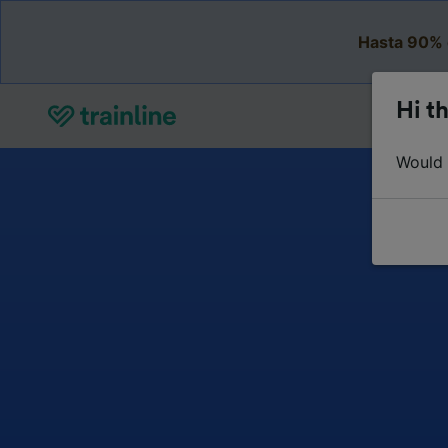
Hasta 90% 
Hi th
Would y