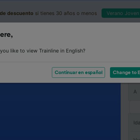
de descuento
si tienes 30 años o menos
Verano Joven 
ere,
Business
Cesta
Mis 
ou like to view Trainline in English?
Continuar en español
Change to E
De
A
Id