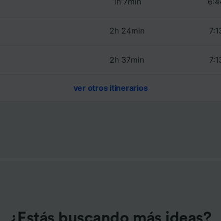
1h 7min
6:4
e asociados (proveedores)
2h 24min
7:1
2h 37min
7:1
ver otros itinerarios
¿Estás buscando más ideas?