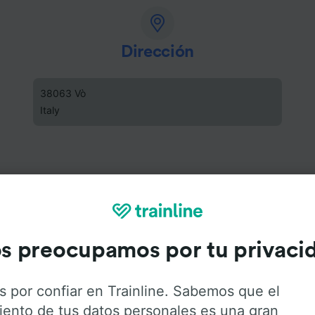
Dirección
38063 Vò
Italy
s preocupamos por tu privaci
s por confiar en Trainline. Sabemos que el
iento de tus datos personales es una gran