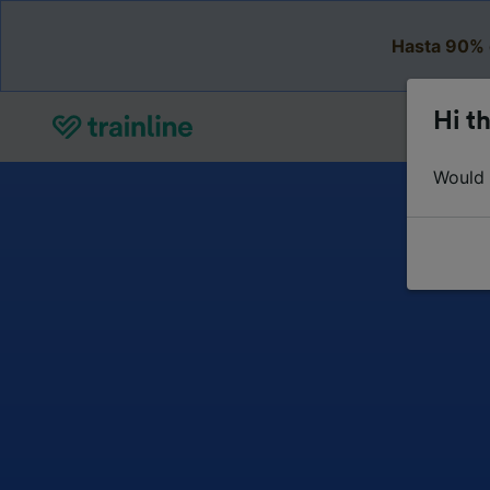
Hasta 90% 
Hi th
Would y