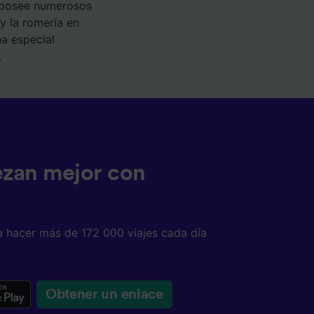
o posee numerosos
 y la romería en
a especial
.
ezan mejor con
a hacer más de 172 000 viajes cada día
Obtener un enlace