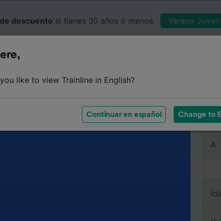
de descuento
si tienes 30 años o menos
Verano Joven 
ere,
Business
Cesta
Mis 
ou like to view Trainline in English?
Continuar en español
Change to E
De
A
Id