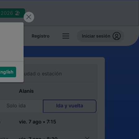
2026 🏖️
reservas
Registro
Iniciar sesión
nglish
Solo ida
Ida y vuelta
a