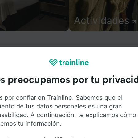
Actividades
ión sobre la estación y sus servicios, comprueba los horar
s preocupamos por tu privaci
s desde o hacia Alanís. Trainline opera en 45 países y vende
tren y autobús incluyendo
Renfe
. Descubre a dónde puedes
s por confiar en Trainline. Sabemos que el
iento de tus datos personales es una gran
sabilidad. A continuación, te explicamos cómo
emos tu información.