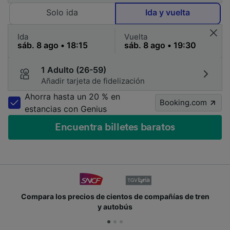
Solo ida
Ida y vuelta
Ida
Vuelta
1 Adulto (26-59)
Añadir tarjeta de fidelización
Ahorra hasta un 20 % en
Booking.com
estancias con Genius
Encuentra billetes baratos
 de compañías de tren
Únete a los millones de person
s
cada día