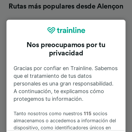
Rutas más populares desde Alençon
Duración
A Caen
1h 10min
Nos preocupamos por tu
privacidad
A París
1h 58min
Gracias por confiar en Trainline. Sabemos
que el tratamiento de tus datos
A Le Mans
31min
personales es una gran responsabilidad.
A continuación, te explicamos cómo
A Paris Montparnasse
1h 58min
protegemos tu información.
A Aeropuerto de Paris Charles de
Tanto nosotros como nuestros
115
socios
2h 43min
Gaulle
almacenamos o accedemos a información del
dispositivo, como identificadores únicos en