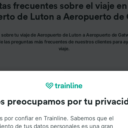
as frecuentes sobre el viaje en
rto de Luton a Aeropuerto de
 sobre tu viaje de Aeropuerto de Luton a Aeropuerto de Gat
e las preguntas más frecuentes de nuestros clientes para ayu
viaje.
opuerto de Gatwick?
¿Hay tren directo de Aerop
 de Gatwick en tren en un
Gatwick?
ras que los trenes más
 29 minutos.
s preocupamos por tu privaci
¿Qué distancia hay entre A
Gatwick en tren?
ton a Aeropuerto de Gatwick?
s por confiar en Trainline. Sabemos que el
iento de tus datos personales es una gran
opuerto de Luton y