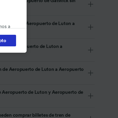
 Luton a Aeropuerto de Gatwick sin
ara viajar de Aeropuerto de Luton a
mos a
okies
pto
 en
tren de Aeropuerto de Luton a
 la
 a
os no se
n de Aeropuerto de Luton a Aeropuerto
ara ello.
e Aeropuerto de Luton y Aeropuerto de
ente las
tenido
 de
eden comprar billetes de tren de