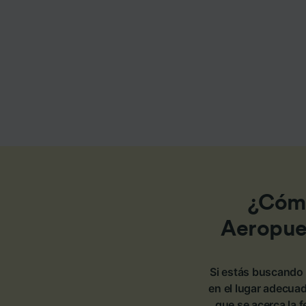
Lista d
¿Cómo
Aeropue
Si estás buscando 
en el lugar adecuad
que se acerca la 