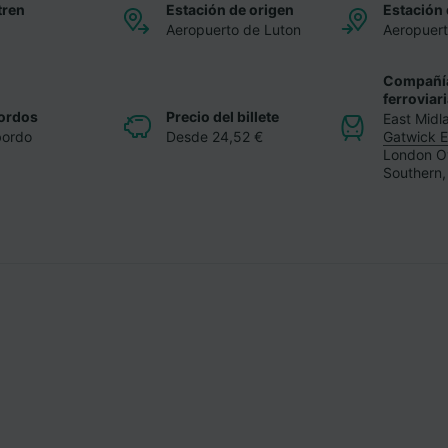
tren
Estación de origen
Estación 
Aeropuerto de Luton
Aeropuert
Compañí
ferroviar
ordos
Precio del billete
East Midl
bordo
Desde 24,52 €
Gatwick 
London O
Southern