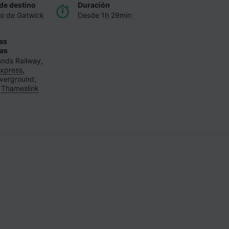
de destino
Duración
o de Gatwick
Desde 1h 29min
as
ias
ands Railway
,
Express
,
verground
,
,
Thameslink