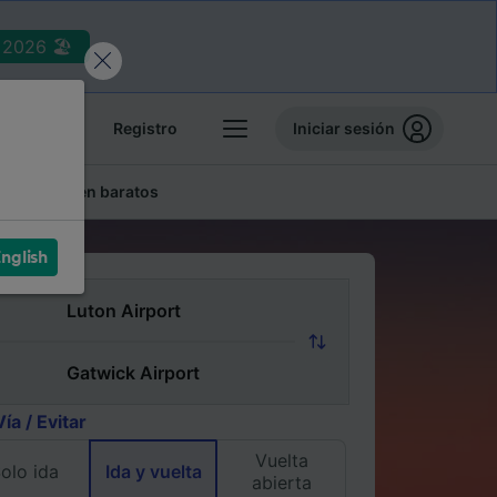
2026 🏖️
reservas
Registro
Iniciar sesión
lletes de tren baratos
nglish
Vía / Evitar
Vuelta
olo ida
Ida y vuelta
abierta