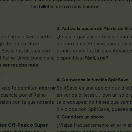
los billetes de tren más baratos.
2
.
Activa la opción de Alerta de Bill
o de Luton a Aeropuerto
¿Estás organizando tu viaje con 
je de ida en clase
de correo electrónico para activar
Busca los billetes con
pronto como los billetes Advance 
el Reino Unido ponen a la
disponibles.
Fácil, ¿no?
n ser mucho más
.
4
.
Aprovecha la función SplitSave
ón que te permiten
ahorrar
SplitSave es una opción que divid
recuencia por el Reino
en varios billetes)… ¡con un solo
rsión con la que notarás
te preocupes: no tienes que cambia
divididos con SplitSave, puedes
e
6
.
Considera un abono
etes Off-Peak o Super
¿Viajas frecuentemente en el mism
odrás disfrutar de un
temporada podría hacerte ahorrar