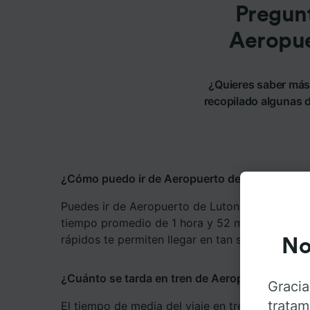
Pregunt
Aeropue
¿Quieres saber más
recopilado algunas d
¿Cómo puedo ir de Aeropuerto de Luton a Aer
Puedes ir de Aeropuerto de Luton a Aeropuerto
tiempo promedio de 1 hora y 52 minutos, mient
rápidos te permiten llegar en tan solo 1 hora y
No
¿Cuánto se tarda en tren de Aeropuerto de Lu
Gracia
tratam
El tiempo de media del viaje en tren entre Aer