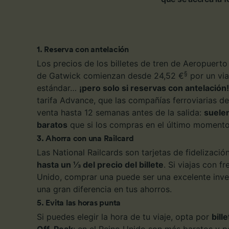
1
.
Reserva con antelación
Los precios de los billetes de tren de Aeropuert
§
de Gatwick comienzan desde 24,52 €
por un via
estándar…
¡pero solo si reservas con antelación!
tarifa Advance, que las compañías ferroviarias d
venta hasta 12 semanas antes de la salida:
suele
baratos
que si los compras en el último momento
3
.
Ahorra con una Railcard
Las National Railcards son tarjetas de fidelizaci
hasta un ⅓ del precio del billete
. Si viajas con f
Unido, comprar una puede ser una excelente inve
una gran diferencia en tus ahorros.
5
.
Evita las horas punta
Si puedes elegir la hora de tu viaje, opta por
bill
Off-Peak
: en el Reino Unido son más baratos y p