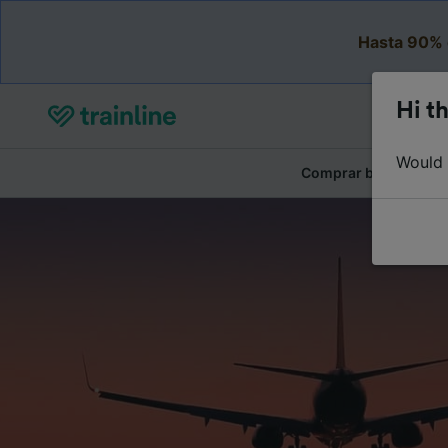
Hasta 90% 
Hi th
Would y
Comprar billetes