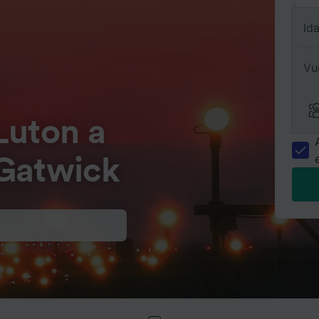
Id
Vu
Luton a
Gatwick