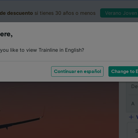
de descuento
si tienes 30 años o menos
Verano Joven 
ere,
Business
Cesta
Mis 
ou like to view Trainline in English?
Resumen del viaje
Horarios
Preguntas frecuentes
Bi
Continuar en español
Change to E
De
A
S