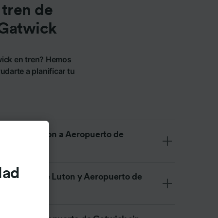
 tren de
 Gatwick
wick en tren? Hemos
darte a planificar tu
uerto de Luton a Aeropuerto de
dad
eropuerto de Luton y Aeropuerto de