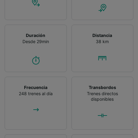
precisa. Analizar activamente las
características del dispositivo para su
identificación. Almacenar la información en un
dispositivo y/o acceder a ella. Publicidad y
contenido personalizados, medición de
publicidad y contenido, investigación de
Duración
Distancia
audiencia y desarrollo de servicios.
Desde 29min
38 km
Lista de asociados (proveedores)
Frecuencia
Transbordos
248 trenes al día
Trenes directos
disponibles