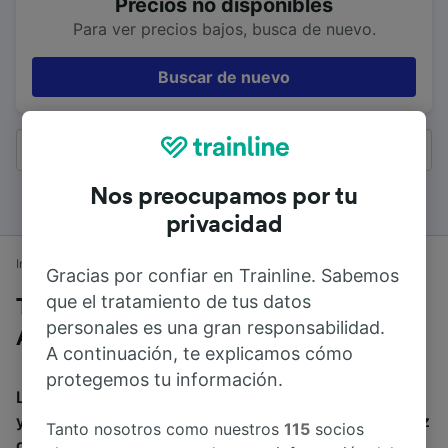
Precios no disponibles
Para ver precios bajos, busca de nuevo.
Buscar de nuevo
Todos los resultados
Nos preocupamos por tu
privacidad
Inicio
Horarios de trenes
London Bridge a Aeropuerto de Gatwick
Gracias por confiar en Trainline. Sabemos
que el tratamiento de tus datos
Trenes desde London Bridge a
personales es una gran responsabilidad.
Aeropuerto de Gatwick
A continuación, te explicamos cómo
protegemos tu información.
La duración media de viaje en tren entre London Bridge
y Aeropuerto de Gatwick es de 42min. El tren más veloz
Tanto nosotros como nuestros
115
socios
de London Bridge a Aeropuerto de Gatwick dura 28min.