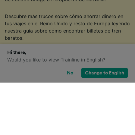
Descubre más trucos sobre cómo ahorrar dinero en
tus viajes en el Reino Unido y resto de Europa leyendo
nuestra guía sobre cómo encontrar billetes de tren
baratos.
§
Tarifa Advance, billete de ida para adultos. No incluye la comisión de
Hi there,
reserva. Precios encontrados por clientes de Trainline en los últimos 30
Would you like to view Trainline in English?
días. Disponibilidad limitada.
No
Change to English
¿Qué opciones de billete tengo para
este viaje?
Seguramente también has visto la gran cantidad de
tipos de billetes disponibles en el Reino Unido, y te
has preguntado: "¡¿por qué hay tantos?!" Para