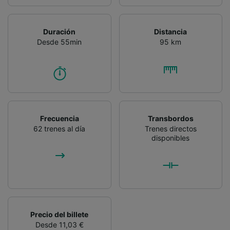
dispositivo y/o acceder a ella. Publicidad y
contenido personalizados, medición de
publicidad y contenido, investigación de
Duración
Distancia
audiencia y desarrollo de servicios.
Desde 55min
95 km
Lista de asociados (proveedores)
Frecuencia
Transbordos
62 trenes al día
Trenes directos
disponibles
Precio del billete
Desde 11,03 €