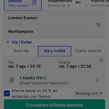
Alojamientos
Puntos de
Billetes
Booking.com
GetYourGuid
Tren y autobús
Vía / Evitar
Solo ida
Ida y vuelta
Vuelta abierta
Ida
Vuelta
1 Adulto (16+)
Añadir tarjeta de fidelización
Ahorra hasta un 20 % en
Booking.com
estancias con Genius
Encuentra billetes baratos