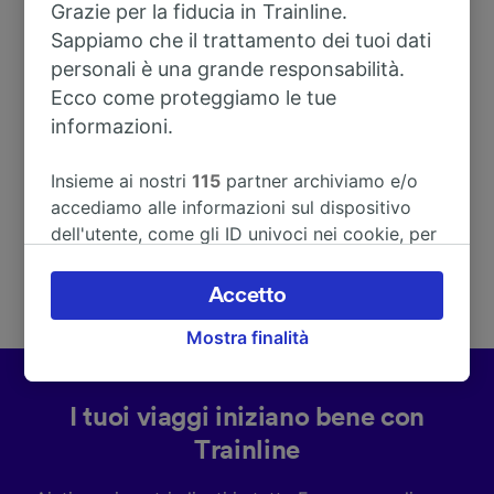
Grazie per la fiducia in Trainline.
Sappiamo che il trattamento dei tuoi dati
Indirizzo
personali è una grande responsabilità.
Ecco come proteggiamo le tue
Bahnhofstr. 5
informazioni.
08267 Zwota
Deutschland
Insieme ai nostri
115
partner archiviamo e/o
accediamo alle informazioni sul dispositivo
dell'utente, come gli ID univoci nei cookie, per
il trattamento dei dati personali. È possibile
accettare o gestire le proprie scelte facendo
Accetto
clic di seguito, tra cui il proprio diritto di
Mostra finalità
opporsi sulla base di un interesse legittimo o
comunque in qualsiasi momento nella pagina
dell'informativa sulla privacy. Queste scelte
I tuoi viaggi iniziano bene con
verranno segnalate ai nostri partner e non
influenzeranno i dati sulla navigazione. I tuoi
Trainline
dati non verranno usati a scopi di