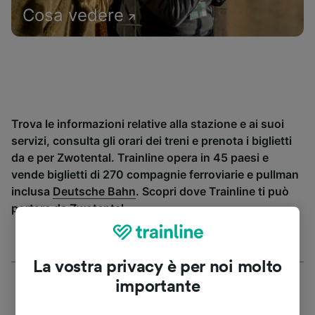
Cosa vedere
Trova le informazioni relative alla stazione e ai suoi
servizi, consulta gli orari dei treni e prenota i biglietti
da e per Zwotental. Trainline opera in 45 paesi e
vende biglietti di 270 compagnie ferroviarie e pullman
inclusa
Deutsche Bahn
. Scopri dove Trainline ti può
portare da Zwotental.
La vostra privacy è per noi molto
importante