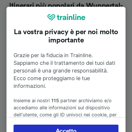
Itinerari più popolari da Wuppertal-
Ronsdorf
La vostra privacy è per noi molto
Durata
importante
A Dortmund Hbf
1h 2m
Grazie per la fiducia in Trainline.
Sappiamo che il trattamento dei tuoi dati
A Nantes
8h 25m
personali è una grande responsabilità.
Ecco come proteggiamo le tue
informazioni.
A Solingen Hbf
11h 16m
Insieme ai nostri
115
partner archiviamo e/o
A Ahaus
3h 9m
accediamo alle informazioni sul dispositivo
dell'utente, come gli ID univoci nei cookie, per
A Berlino Centrale
4h 22m
il trattamento dei dati personali. È possibile
accettare o gestire le proprie scelte facendo
Accetto