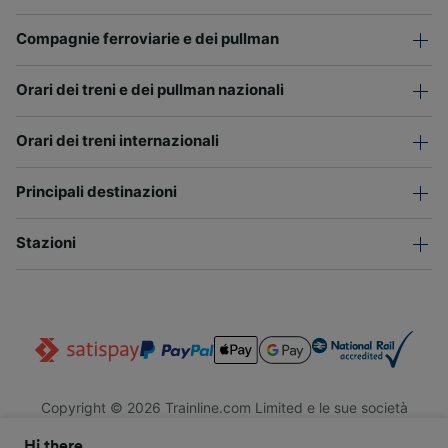
Compagnie ferroviarie e dei pullman
Orari dei treni e dei pullman nazionali
Orari dei treni internazionali
Principali destinazioni
Stazioni
Copyright © 2026 Trainline.com Limited e le sue società
affiliate. Tutti i diritti riservati.
Hi there,
Trainline.com Limited è registrata in Inghilterra e Galles. Società