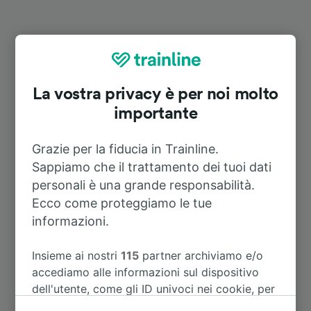
Itinerari più popolari da
Windischeschenbach
La vostra privacy è per noi molto
importante
Durata
Grazie per la fiducia in Trainline.
A Nürnberg Hbf
1h 53m
Sappiamo che il trattamento dei tuoi dati
personali è una grande responsabilità.
A Bayreuth Hbf
1h 39m
Ecco come proteggiamo le tue
informazioni.
A Altenstadt (Waldnaab)
15m
Insieme ai nostri
115
partner archiviamo e/o
accediamo alle informazioni sul dispositivo
A Bad Reichenhall
5h 41m
dell'utente, come gli ID univoci nei cookie, per
il trattamento dei dati personali. È possibile