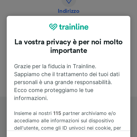
Indirizzo
Buschkampstraße
33659 Bielefeld
La vostra privacy è per noi molto
Deutschland
importante
Grazie per la fiducia in Trainline.
Sappiamo che il trattamento dei tuoi dati
personali è una grande responsabilità.
Ecco come proteggiamo le tue
informazioni.
Insieme ai nostri
115
partner archiviamo e/o
accediamo alle informazioni sul dispositivo
dell'utente, come gli ID univoci nei cookie, per
il trattamento dei dati personali. È possibile