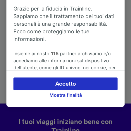
Grazie per la fiducia in Trainline.
Sappiamo che il trattamento dei tuoi dati
personali è una grande responsabilità.
Ecco come proteggiamo le tue
Itinerari più popolari da Wilwerwiltz
informazioni.
Insieme ai nostri
115
partner archiviamo e/o
Durata
accediamo alle informazioni sul dispositivo
dell'utente, come gli ID univoci nei cookie, per
A Lussemburgo
51m
il trattamento dei dati personali. È possibile
accettare o gestire le proprie scelte facendo
Accetto
clic di seguito, tra cui il proprio diritto di
A Liège-Guillemins
1h 50m
Mostra finalità
opporsi sulla base di un interesse legittimo o
comunque in qualsiasi momento nella pagina
dell'informativa sulla privacy. Queste scelte
verranno segnalate ai nostri partner e non
I tuoi viaggi iniziano bene con
influenzeranno i dati sulla navigazione. I tuoi
Trainline
dati non verranno usati a scopi di