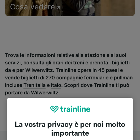
Cosa vedere
Trova le informazioni relative alla stazione e ai suoi
servizi, consulta gli orari dei treni e prenota i biglietti
da e per Wilwerwiltz. Trainline opera in 45 paesi e
vende biglietti di 270 compagnie ferroviarie e pullman
incluse
Trenitalia
e
Italo
. Scopri dove Trainline ti può
portare da Wilwerwiltz.
La vostra privacy è per noi molto
importante