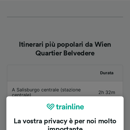
Itinerari più popolari da Wien
Quartier Belvedere
Durata
A Salisburgo centrale (stazione
2h 32m
centrale)
A Aeroporto Vienna
25m
La vostra privacy è per noi molto
importante
A Vienna centrale (stazione