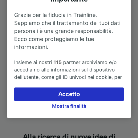
1m
centrale)
Grazie per la fiducia in Trainline.
A Attnang-Puchheim
Sappiamo che il trattamento dei tuoi dati
1h 54m
personali è una grande responsabilità.
Ecco come proteggiamo le tue
A Bratislava
1h 10m
informazioni.
A Budapest-Keleti
2h 32m
Insieme ai nostri
115
partner archiviamo e/o
accediamo alle informazioni sul dispositivo
Vedi altri itinerari
dell'utente, come gli ID univoci nei cookie, per
il trattamento dei dati personali. È possibile
accettare o gestire le proprie scelte facendo
Accetto
clic di seguito, tra cui il proprio diritto di
Mostra finalità
opporsi sulla base di un interesse legittimo o
comunque in qualsiasi momento nella pagina
dell'informativa sulla privacy. Queste scelte
verranno segnalate ai nostri partner e non
influenzeranno i dati sulla navigazione. I tuoi
Alla ricerca di nuove idee di