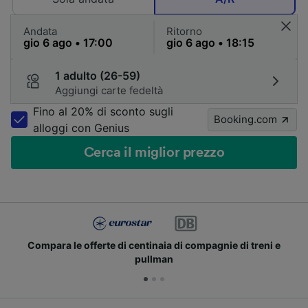
Andata
Ritorno
1 adulto (26-59)
Aggiungi carte fedeltà
Fino al 20% di sconto sugli
Booking.com
alloggi con Genius
Cerca il miglior prezzo
rte di centinaia di compagnie di treni e
Unisciti ai m
pullman