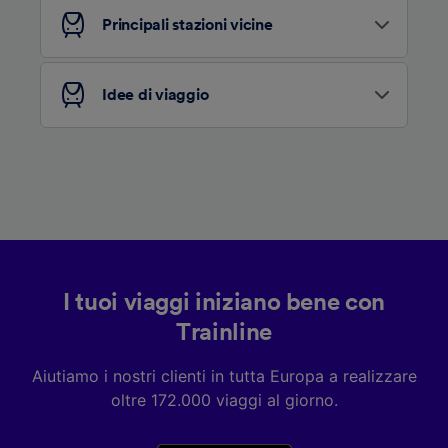
Principali stazioni vicine
Elenco dei partner (fornitori)
Idee di viaggio
I tuoi viaggi iniziano bene con
Trainline
Aiutiamo i nostri clienti in tutta Europa a realizzare
oltre 172.000 viaggi al giorno.