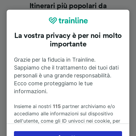
Itinerari più popolari da
Wernshausen
La vostra privacy è per noi molto
Durata
importante
A Steinbach-Hallenberg
25m
Grazie per la fiducia in Trainline.
Sappiamo che il trattamento dei tuoi dati
A Schmalkalden
10m
personali è una grande responsabilità.
Ecco come proteggiamo le tue
A Breitungen (Werra)
3m
informazioni.
Insieme ai nostri
115
partner archiviamo e/o
A Dresden Hbf
3h 40m
accediamo alle informazioni sul dispositivo
dell'utente, come gli ID univoci nei cookie, per
A Francoforte sul meno (stazione
2h 39m
il trattamento dei dati personali. È possibile
centrale)
accettare o gestire le proprie scelte facendo