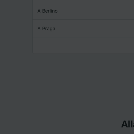
A Berlino
Elenco d
A Praga
All