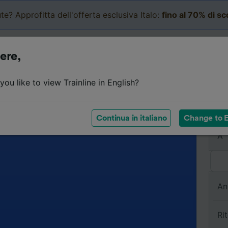
te? Approfitta dell'offerta esclusiva Italo:
fino al 70% di s
Business
Carrello
Le mi
ere,
ou like to view Trainline in English?
Da
Continua in italiano
Change to E
A
An
Ri