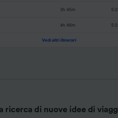
3h 45m
5:2
ei partner (fornitori)
4h 46m
5:2
Vedi altri itinerari
a ricerca di nuove idee di viag