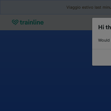
Viaggio estivo last minu
Hi th
Would y