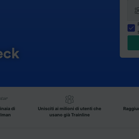
eck
inaia di
Unisciti ai milioni di utenti che
Raggiun
llman
usano già Trainline