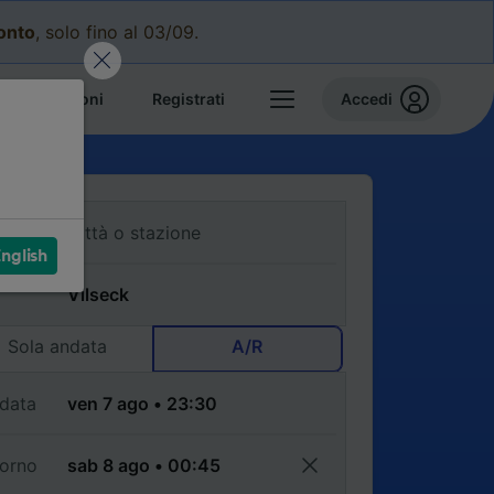
conto
, solo fino al 03/09.
e prenotazioni
Registrati
Accedi
nglish
Sola andata
A/R
data
torno