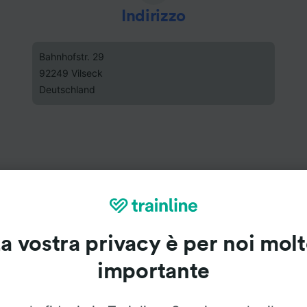
Indirizzo
Bahnhofstr. 29
92249 Vilseck
Deutschland
a vostra privacy è per noi mol
importante