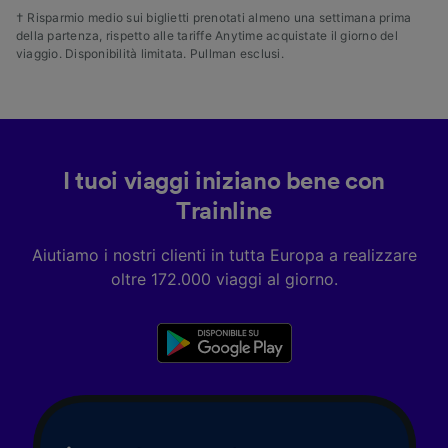
† Risparmio medio sui biglietti prenotati almeno una settimana prima
della partenza, rispetto alle tariffe Anytime acquistate il giorno del
viaggio. Disponibilità limitata. Pullman esclusi.
I tuoi viaggi iniziano bene con
Trainline
Aiutiamo i nostri clienti in tutta Europa a realizzare
oltre 172.000 viaggi al giorno.