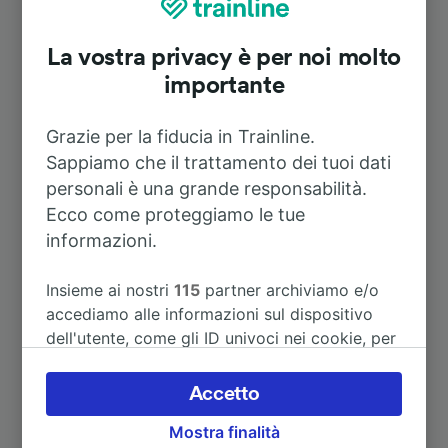
A Bayonne
10m
La vostra privacy è per noi molto
A Paris Montparnasse
4h 33m
importante
A Paris Gare de Lyon
11h 20m
Grazie per la fiducia in Trainline.
Sappiamo che il trattamento dei tuoi dati
A St-Jean-Pied-de-Port
51m
personali è una grande responsabilità.
Ecco come proteggiamo le tue
A Bordeaux St-Jean
2h 15m
informazioni.
Insieme ai nostri
115
partner archiviamo e/o
Vedi altri itinerari
accediamo alle informazioni sul dispositivo
dell'utente, come gli ID univoci nei cookie, per
il trattamento dei dati personali. È possibile
accettare o gestire le proprie scelte facendo
Accetto
clic di seguito, tra cui il proprio diritto di
Mostra finalità
opporsi sulla base di un interesse legittimo o