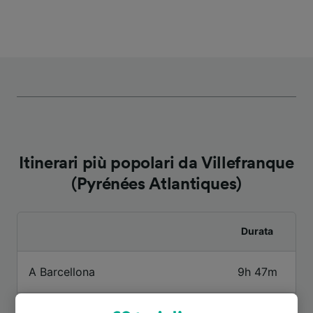
Itinerari più popolari da Villefranque
(Pyrénées Atlantiques)
Durata
A Barcellona
9h 47m