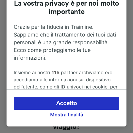
La vostra privacy è per noi molto
importante
Itinerari più popolari da Vaux-sous-
Aubigny
Grazie per la fiducia in Trainline.
Sappiamo che il trattamento dei tuoi dati
personali è una grande responsabilità.
Durata
Ecco come proteggiamo le tue
informazioni.
A Parigi
3h 9m
Insieme ai nostri
115
partner archiviamo e/o
accediamo alle informazioni sul dispositivo
dell'utente, come gli ID univoci nei cookie, per
il trattamento dei dati personali. È possibile
accettare o gestire le proprie scelte facendo
Accetto
clic di seguito, tra cui il proprio diritto di
Mostra finalità
opporsi sulla base di un interesse legittimo o
Alla ricerca di nuove idee di
comunque in qualsiasi momento nella pagina
viaggio?
dell'informativa sulla privacy. Queste scelte