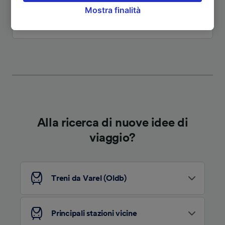
Mostra finalità
opporsi sulla base di un interesse legittimo o
comunque in qualsiasi momento nella pagina
Vedi altri itinerari
dell'informativa sulla privacy. Queste scelte
verranno segnalate ai nostri partner e non
influenzeranno i dati sulla navigazione. I tuoi
dati non verranno usati a scopi di
tracciamento se non ci hai fornito il consenso
per farlo.
Noi e i nostri partner trattiamo i dati per
Alla ricerca di nuove idee di
fornire:
viaggio?
Utilizzare dati di geolocalizzazione precisi.
Scansione attiva delle caratteristiche del
dispositivo ai fini dell’identificazione.
Archiviare informazioni su dispositivo e/o
accedervi. Pubblicità e contenuti
Treni da Varel (Oldb)
personalizzati, misurazione delle prestazioni
dei contenuti e degli annunci, ricerche sul
pubblico, sviluppo di servizi.
Principali stazioni vicine