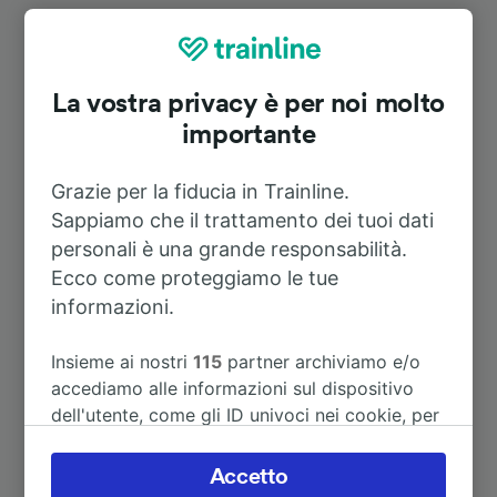
Itinerari più popolari da Varel (Oldb)
Durata
La vostra privacy è per noi molto
importante
A Bremen Hbf
1h 1m
Grazie per la fiducia in Trainline.
Sappiamo che il trattamento dei tuoi dati
A Hamburg Hbf
2h 17m
personali è una grande responsabilità.
Ecco come proteggiamo le tue
A Oldenburg (Oldb)
20m
informazioni.
A Amsterdam
4h 54m
Insieme ai nostri
115
partner archiviamo e/o
accediamo alle informazioni sul dispositivo
dell'utente, come gli ID univoci nei cookie, per
A Hamburg Airport
2h 51m
il trattamento dei dati personali. È possibile
accettare o gestire le proprie scelte facendo
Accetto
A Hannover Hbf
2h 15m
clic di seguito, tra cui il proprio diritto di