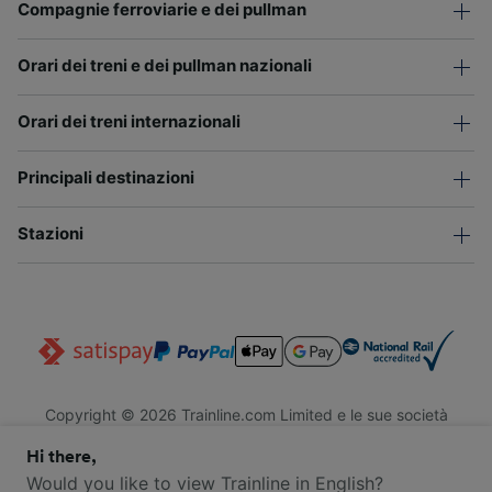
Compagnie ferroviarie e dei pullman
Orari dei treni e dei pullman nazionali
Orari dei treni internazionali
Principali destinazioni
Stazioni
Copyright © 2026 Trainline.com Limited e le sue società
affiliate. Tutti i diritti riservati.
Hi there,
Trainline.com Limited è registrata in Inghilterra e Galles. Società
n. 3846791. Sede legale: 1 Stonecutter St, EC4A 4AH, Londra,
Would you like to view Trainline in English?