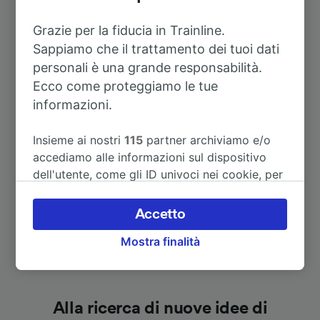
Itinerari più popolari da Usch-
Grazie per la fiducia in Trainline.
Zendscheid
Sappiamo che il trattamento dei tuoi dati
personali è una grande responsabilità.
Durata
Ecco come proteggiamo le tue
informazioni.
A Lussemburgo
2h 0m
Insieme ai nostri
115
partner archiviamo e/o
accediamo alle informazioni sul dispositivo
A Parigi
2h 53m
dell'utente, come gli ID univoci nei cookie, per
il trattamento dei dati personali. È possibile
accettare o gestire le proprie scelte facendo
Accetto
clic di seguito, tra cui il proprio diritto di
Mostra finalità
opporsi sulla base di un interesse legittimo o
comunque in qualsiasi momento nella pagina
dell'informativa sulla privacy. Queste scelte
verranno segnalate ai nostri partner e non
Alla ricerca di nuove idee di
influenzeranno i dati sulla navigazione. I tuoi