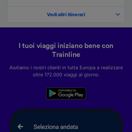
Utilizzare dati di geolocalizzazione precisi.
Scansione attiva delle caratteristiche del
dispositivo ai fini dell’identificazione.
Vedi altri itinerari
Archiviare informazioni su dispositivo e/o
accedervi. Pubblicità e contenuti
personalizzati, misurazione delle prestazioni
dei contenuti e degli annunci, ricerche sul
pubblico, sviluppo di servizi.
I tuoi viaggi iniziano bene con
Elenco dei partner (fornitori)
Trainline
Aiutiamo i nostri clienti in tutta Europa a realizzare
oltre 172.000 viaggi al giorno.