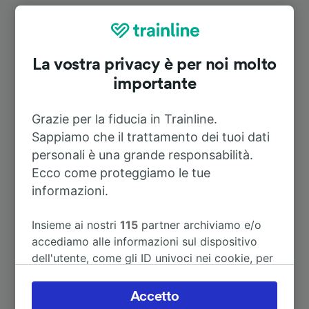
Itinerari più popolari da Triptis
Durata
La vostra privacy è per noi molto
importante
A Neustadt (Orla)
6m
Grazie per la fiducia in Trainline.
Sappiamo che il trattamento dei tuoi dati
A Pößneck
16m
personali è una grande responsabilità.
Ecco come proteggiamo le tue
A Gera Süd
19m
informazioni.
A Berlino Centrale
2h 55m
Insieme ai nostri
115
partner archiviamo e/o
accediamo alle informazioni sul dispositivo
dell'utente, come gli ID univoci nei cookie, per
A Erfurt Hbf
1h 34m
il trattamento dei dati personali. È possibile
accettare o gestire le proprie scelte facendo
Accetto
A Gera Hbf
22m
clic di seguito, tra cui il proprio diritto di