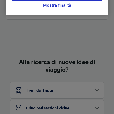
Mostra finalità
opporsi sulla base di un interesse legittimo o
comunque in qualsiasi momento nella pagina
Vedi altri itinerari
dell'informativa sulla privacy. Queste scelte
verranno segnalate ai nostri partner e non
influenzeranno i dati sulla navigazione. I tuoi
dati non verranno usati a scopi di
tracciamento se non ci hai fornito il consenso
per farlo.
Noi e i nostri partner trattiamo i dati per
Alla ricerca di nuove idee di
fornire:
viaggio?
Utilizzare dati di geolocalizzazione precisi.
Scansione attiva delle caratteristiche del
dispositivo ai fini dell’identificazione.
Archiviare informazioni su dispositivo e/o
accedervi. Pubblicità e contenuti
Treni da Triptis
personalizzati, misurazione delle prestazioni
dei contenuti e degli annunci, ricerche sul
pubblico, sviluppo di servizi.
Principali stazioni vicine