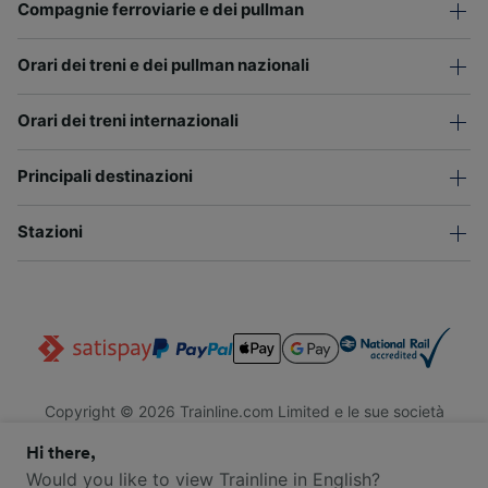
Compagnie ferroviarie e dei pullman
Orari dei treni e dei pullman nazionali
Orari dei treni internazionali
Principali destinazioni
Stazioni
Copyright © 2026 Trainline.com Limited e le sue società
affiliate. Tutti i diritti riservati.
Hi there,
Trainline.com Limited è registrata in Inghilterra e Galles. Società
n. 3846791. Sede legale: 1 Stonecutter St, EC4A 4AH, Londra,
Would you like to view Trainline in English?