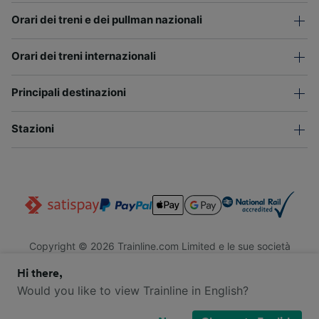
Orari dei treni e dei pullman nazionali
Orari dei treni internazionali
Principali destinazioni
Stazioni
Copyright © 2026 Trainline.com Limited e le sue società
affiliate. Tutti i diritti riservati.
Hi there,
Trainline.com Limited è registrata in Inghilterra e Galles. Società
n. 3846791. Sede legale: 1 Stonecutter St, EC4A 4AH, Londra,
Would you like to view Trainline in English?
Regno Unito. Partita IVA: 791 7261 06.