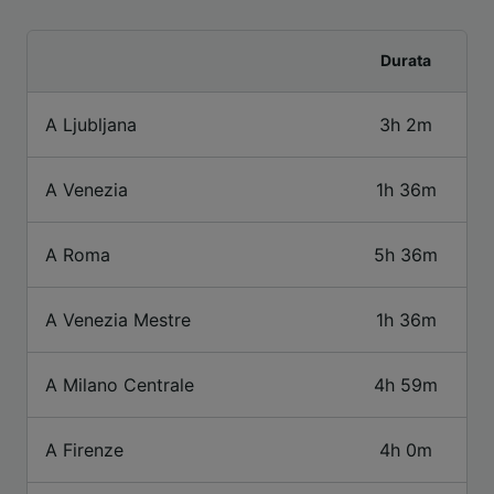
fornire:
Utilizzare dati di geolocalizzazione precisi.
Scansione attiva delle caratteristiche del
Durata
dispositivo ai fini dell’identificazione.
Archiviare informazioni su dispositivo e/o
A Ljubljana
3h 2m
accedervi. Pubblicità e contenuti
personalizzati, misurazione delle prestazioni
dei contenuti e degli annunci, ricerche sul
A Venezia
1h 36m
pubblico, sviluppo di servizi.
Elenco dei partner (fornitori)
A Roma
5h 36m
A Venezia Mestre
1h 36m
A Milano Centrale
4h 59m
A Firenze
4h 0m