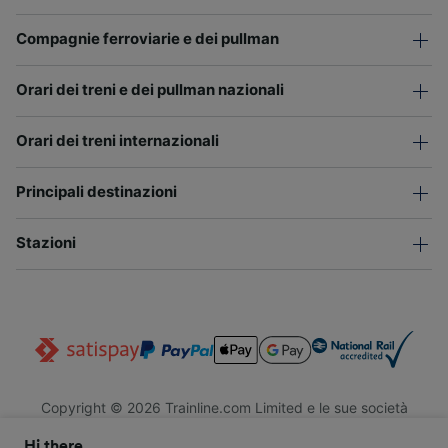
Compagnie ferroviarie e dei pullman
Orari dei treni e dei pullman nazionali
Orari dei treni internazionali
Principali destinazioni
Stazioni
Copyright © 2026 Trainline.com Limited e le sue società
affiliate. Tutti i diritti riservati.
Hi there,
Trainline.com Limited è registrata in Inghilterra e Galles. Società