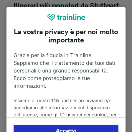
Itinerari più popolari da Stuttgart
Nord
La vostra privacy è per noi molto
Durata
importante
A Barcellona
12h 42m
Grazie per la fiducia in Trainline.
Sappiamo che il trattamento dei tuoi dati
A Berlino Centrale
4h 56m
personali è una grande responsabilità.
Ecco come proteggiamo le tue
informazioni.
A Crailsheim
1h 29m
Insieme ai nostri
115
partner archiviamo e/o
A Frauenalb-Schielberg
1h 57m
accediamo alle informazioni sul dispositivo
dell'utente, come gli ID univoci nei cookie, per
A Heilbronn Hbf
45m
il trattamento dei dati personali. È possibile
accettare o gestire le proprie scelte facendo
Accetto