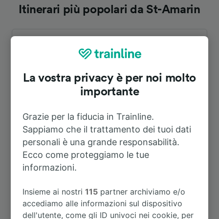
Itinerari più popolari da St-Amarin
Durata
A Colmar
1h 9m
La vostra privacy è per noi molto
importante
A Mulhouse
39m
Grazie per la fiducia in Trainline.
A Basilea
1h 12m
Sappiamo che il trattamento dei tuoi dati
personali è una grande responsabilità.
Ecco come proteggiamo le tue
A Oderen
10m
informazioni.
A Parigi
3h 41m
Insieme ai nostri
115
partner archiviamo e/o
accediamo alle informazioni sul dispositivo
dell'utente, come gli ID univoci nei cookie, per
A Basel SBB
1h 12m