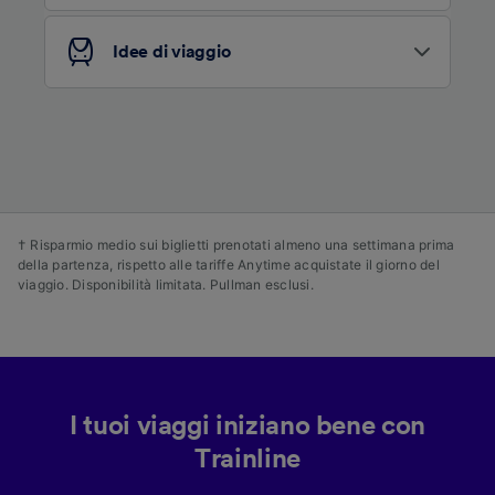
dei contenuti e degli annunci, ricerche sul
pubblico, sviluppo di servizi.
Idee di viaggio
Elenco dei partner (fornitori)
† Risparmio medio sui biglietti prenotati almeno una settimana prima
della partenza, rispetto alle tariffe Anytime acquistate il giorno del
viaggio. Disponibilità limitata. Pullman esclusi.
I tuoi viaggi iniziano bene con
Trainline