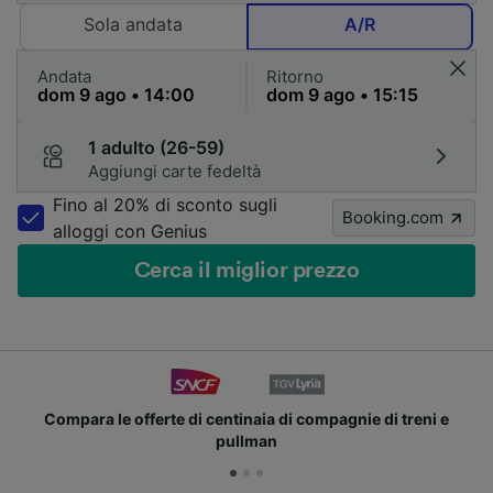
Sola andata
A/R
Andata
Ritorno
1 adulto (26-59)
Aggiungi carte fedeltà
Fino al 20% di sconto sugli
Booking.com
alloggi con Genius
Cerca il miglior prezzo
le offerte di centinaia di compagnie di treni e
Unisci
pullman