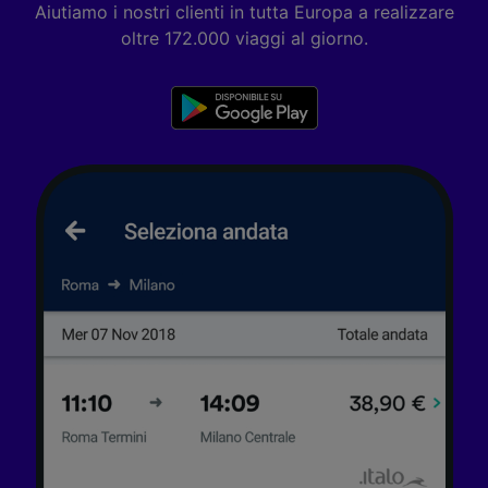
Aiutiamo i nostri clienti in tutta Europa a realizzare
oltre 172.000 viaggi al giorno.