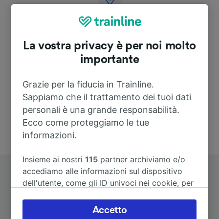
Indirizzo
La vostra privacy è per noi molto
Seegefelder Str. 144
14612 Falkensee
importante
Deutschland
Grazie per la fiducia in Trainline.
Sappiamo che il trattamento dei tuoi dati
personali è una grande responsabilità.
Ecco come proteggiamo le tue
informazioni.
Insieme ai nostri
115
partner archiviamo e/o
accediamo alle informazioni sul dispositivo
dell'utente, come gli ID univoci nei cookie, per
il trattamento dei dati personali. È possibile
accettare o gestire le proprie scelte facendo
Accetto
clic di seguito, tra cui il proprio diritto di