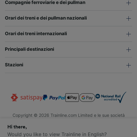
Compagnie ferroviarie e dei pullman
Orari dei treni e dei pullman nazionali
Orari dei treni internazionali
Principali destinazioni
Stazioni
Copyright © 2026 Trainline.com Limited e le sue società
affiliate. Tutti i diritti riservati.
Hi there,
Trainline.com Limited è registrata in Inghilterra e Galles. Società
n. 3846791. Sede legale: 1 Stonecutter St, EC4A 4AH, Londra,
Would you like to view Trainline in English?