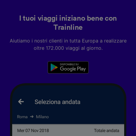
Archiviare informazioni su dispositivo e/o
accedervi. Pubblicità e contenuti
personalizzati, misurazione delle prestazioni
I tuoi viaggi iniziano bene con
dei contenuti e degli annunci, ricerche sul
Trainline
pubblico, sviluppo di servizi.
Elenco dei partner (fornitori)
Aiutiamo i nostri clienti in tutta Europa a realizzare
oltre 172.000 viaggi al giorno.