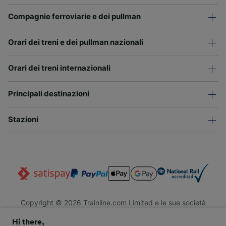
Compagnie ferroviarie e dei pullman
Orari dei treni e dei pullman nazionali
Orari dei treni internazionali
Principali destinazioni
Stazioni
Copyright © 2026 Trainline.com Limited e le sue società
affiliate. Tutti i diritti riservati.
Hi there,
Trainline.com Limited è registrata in Inghilterra e Galles. Società