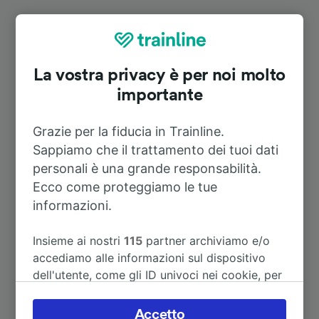
Itinerari più popolari da Schöna
La vostra privacy è per noi molto
Durata
importante
A Dresda
47m
Grazie per la fiducia in Trainline.
Sappiamo che il trattamento dei tuoi dati
A Děčín hl.n.
17m
personali è una grande responsabilità.
Ecco come proteggiamo le tue
A Praga
2h 0m
informazioni.
Insieme ai nostri
115
partner archiviamo e/o
A Dresden Hbf
47m
accediamo alle informazioni sul dispositivo
dell'utente, come gli ID univoci nei cookie, per
A Dolní Žleb
4m
il trattamento dei dati personali. È possibile
accettare o gestire le proprie scelte facendo
Accetto