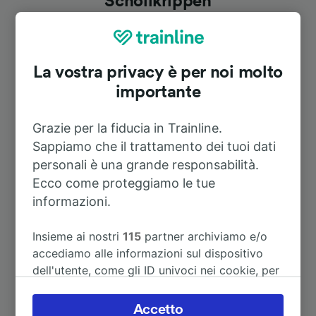
Schöllkrippen
Durata
La vostra privacy è per noi molto
A Amsterdam
5h 21m
importante
Grazie per la fiducia in Trainline.
A Francoforte sul meno (stazione
1h 14m
centrale)
Sappiamo che il trattamento dei tuoi dati
personali è una grande responsabilità.
Ecco come proteggiamo le tue
A Augsburg Hbf
4h 19m
informazioni.
A Aeroporto Francoforte sul Meno
1h 37m
Insieme ai nostri
115
partner archiviamo e/o
(m) lunga distanza
accediamo alle informazioni sul dispositivo
dell'utente, come gli ID univoci nei cookie, per
A Hildesheim
3h 27m
il trattamento dei dati personali. È possibile
accettare o gestire le proprie scelte facendo
Accetto