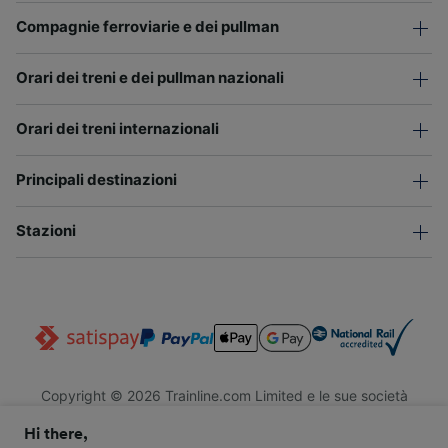
Compagnie ferroviarie e dei pullman
Orari dei treni e dei pullman nazionali
Orari dei treni internazionali
Principali destinazioni
Stazioni
Copyright © 2026 Trainline.com Limited e le sue società
affiliate. Tutti i diritti riservati.
Hi there,
Trainline.com Limited è registrata in Inghilterra e Galles. Società