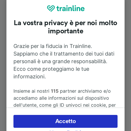
Durata
La vostra privacy è per noi molto
A Parigi
3h 10m
importante
A Lampertheim
1h 13m
Grazie per la fiducia in Trainline.
Sappiamo che il trattamento dei tuoi dati
personali è una grande responsabilità.
A Mannheim
46m
Ecco come proteggiamo le tue
informazioni.
A Worms
1h 2m
Insieme ai nostri
115
partner archiviamo e/o
A Boppard-Bad Salzig
3h 6m
accediamo alle informazioni sul dispositivo
dell'utente, come gli ID univoci nei cookie, per
il trattamento dei dati personali. È possibile
A Francoforte sul meno (stazione
1h 38m
accettare o gestire le proprie scelte facendo
centrale)
Accetto
clic di seguito, tra cui il proprio diritto di