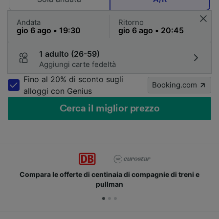
Andata
Ritorno
1 adulto (26-59)
Aggiungi carte fedeltà
Fino al 20% di sconto sugli
Booking.com
alloggi con Genius
Cerca il miglior prezzo
rte di centinaia di compagnie di treni e
Unisciti ai m
pullman