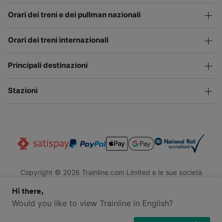
Orari dei treni e dei pullman nazionali
Orari dei treni internazionali
Principali destinazioni
Stazioni
Copyright © 2026 Trainline.com Limited e le sue società
affiliate. Tutti i diritti riservati.
Hi there,
Trainline.com Limited è registrata in Inghilterra e Galles. Società
n. 3846791. Sede legale: 1 Stonecutter St, EC4A 4AH, Londra,
Would you like to view Trainline in English?
Regno Unito. Partita IVA: 791 7261 06.