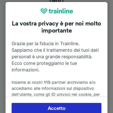
(Mfr)
Durata
La vostra privacy è per noi molto
importante
A Vienna centrale (stazione
6h 10m
centrale)
Grazie per la fiducia in Trainline.
Sappiamo che il trattamento dei tuoi dati
A Bamberg
1h 2m
personali è una grande responsabilità.
Ecco come proteggiamo le tue
A Wien Westbahnhof
6h 15m
informazioni.
A Wolfsburg Hbf
4h 18m
Insieme ai nostri
115
partner archiviamo e/o
accediamo alle informazioni sul dispositivo
dell'utente, come gli ID univoci nei cookie, per
A München-Pasing
1h 51m
il trattamento dei dati personali. È possibile
accettare o gestire le proprie scelte facendo
Accetto
A Linz
4h 49m
clic di seguito, tra cui il proprio diritto di