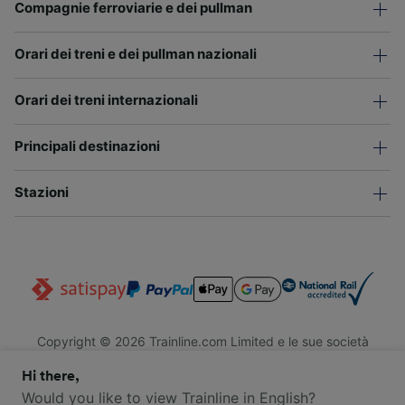
Compagnie ferroviarie e dei pullman
Orari dei treni e dei pullman nazionali
Orari dei treni internazionali
Principali destinazioni
Stazioni
Copyright © 2026 Trainline.com Limited e le sue società
affiliate. Tutti i diritti riservati.
Hi there,
Trainline.com Limited è registrata in Inghilterra e Galles. Società
n. 3846791. Sede legale: 1 Stonecutter St, EC4A 4AH, Londra,
Would you like to view Trainline in English?