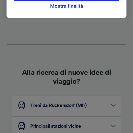
Mostra finalità
opporsi sulla base di un interesse legittimo o
comunque in qualsiasi momento nella pagina
Vedi altri itinerari
dell'informativa sulla privacy. Queste scelte
verranno segnalate ai nostri partner e non
influenzeranno i dati sulla navigazione. I tuoi
dati non verranno usati a scopi di
tracciamento se non ci hai fornito il consenso
per farlo.
Noi e i nostri partner trattiamo i dati per
Alla ricerca di nuove idee di
fornire:
viaggio?
Utilizzare dati di geolocalizzazione precisi.
Scansione attiva delle caratteristiche del
dispositivo ai fini dell’identificazione.
Archiviare informazioni su dispositivo e/o
accedervi. Pubblicità e contenuti
Treni da Rückersdorf (Mfr)
personalizzati, misurazione delle prestazioni
dei contenuti e degli annunci, ricerche sul
pubblico, sviluppo di servizi.
Principali stazioni vicine