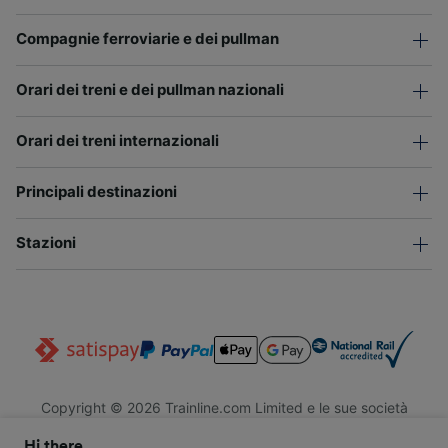
Compagnie ferroviarie e dei pullman
Orari dei treni e dei pullman nazionali
Orari dei treni internazionali
Principali destinazioni
Stazioni
Copyright © 2026 Trainline.com Limited e le sue società
affiliate. Tutti i diritti riservati.
Hi there,
Trainline.com Limited è registrata in Inghilterra e Galles. Società