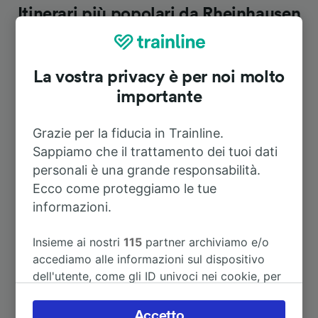
Itinerari più popolari da Rheinhausen
Ost
La vostra privacy è per noi molto
Durata
importante
A Krefeld-Uerdingen
8m
Grazie per la fiducia in Trainline.
Sappiamo che il trattamento dei tuoi dati
A Düsseldorf-Benrath
22m
personali è una grande responsabilità.
Ecco come proteggiamo le tue
informazioni.
A Essen Hbf
10m
Insieme ai nostri
115
partner archiviamo e/o
A Dortmund Hbf
32m
accediamo alle informazioni sul dispositivo
dell'utente, come gli ID univoci nei cookie, per
A Erkelenz
15m
il trattamento dei dati personali. È possibile
accettare o gestire le proprie scelte facendo
Accetto