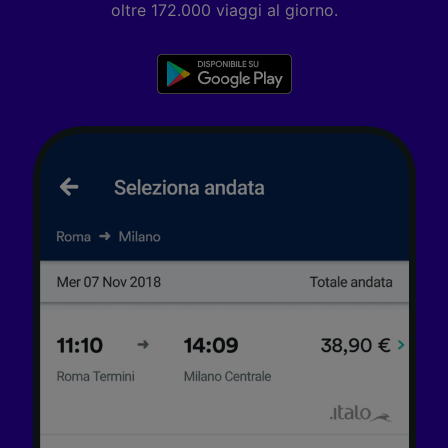
dei contenuti e degli annunci, ricerche sul
oltre 172.000 viaggi al giorno.
pubblico, sviluppo di servizi.
Elenco dei partner (fornitori)